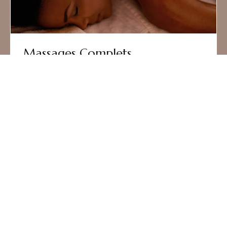
Massages Complets
Offrez à votre corps un moment d’évasion et de
profonde détente grâce à des massages uniques.
Doux, enveloppants ou toniques,
un véritable voyage sensoriel pour retrouver
harmonie, bien-être et légèreté.